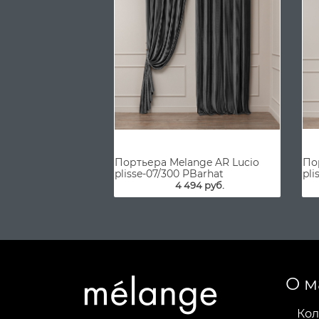
Портьера Melange AR Lucio
По
plisse-07/300 PBarhat
pli
4 494 руб.
О м
Кол