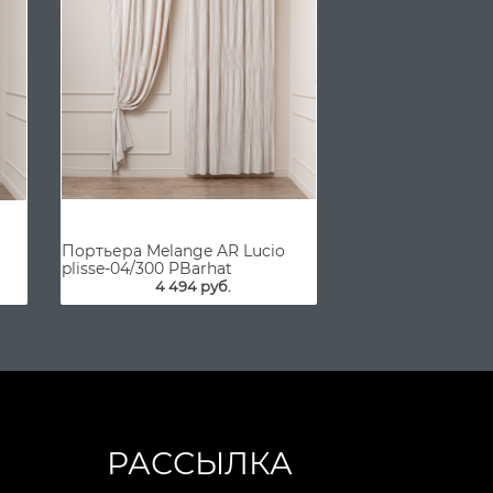
Портьера Melange AR Lucio
plisse-04/300 PBarhat
4 494 руб.
РАССЫЛКА