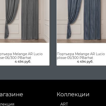
ртьера Melange AR Lucio
Портьера Melange AR Lucio
sse-06/300 PBarhat
plisse-05/300 PBarhat
4 494 руб.
4 494 руб.
агазине
Коллекции
лекция
ART