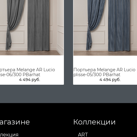
ртьера Melange AR Lucio
Портьера Melange AR Lucio
sse-06/300 PBarhat
plisse-05/300 PBarhat
4 494 руб.
4 494 руб.
агазине
Коллекции
лекция
ART