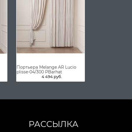
Портьера Melange AR Lucio
plisse-04/300 PBarhat
4 494 руб.
РАССЫЛКА