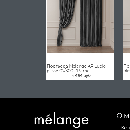
Портьера Melange AR Lucio
По
plisse-07/300 PBarhat
pli
4 494 руб.
О м
Кол