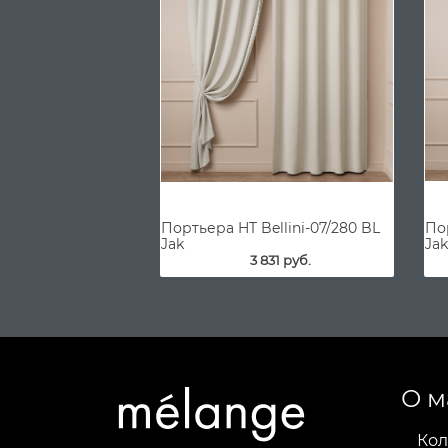
Портьера HT Bellini-07/280 BL
Пор
Jak
Jak
3 831 руб.
О м
Кол