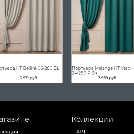
тьера HT Bellini-06/280 BL
Портьера Melange HT Vero-
24/280 P Sh
3 831 руб.
3 959 руб.
агазине
Коллекции
лекция
ART