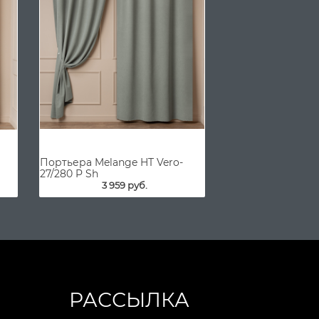
Портьера Melange HT Vero-
27/280 P Sh
3 959 руб.
РАССЫЛКА