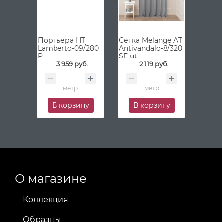
Портьера HT
Сетка Melange AT
Lamberto-09/280
Antivandalo-8/320
P
SF ut
3 959 руб.
2 119 руб.
метр
метр
В корзину
В корзину
О магазине
Коллекция
Образцы