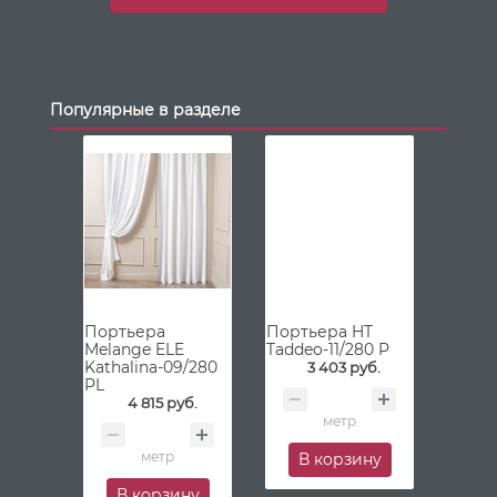
Популярные в разделе
Портьера
Портьера HT
Melange ELE
Taddeo-11/280 P
Kathalina-09/280
3 403 руб.
PL
4 815 руб.
метр
метр
В корзину
В корзину