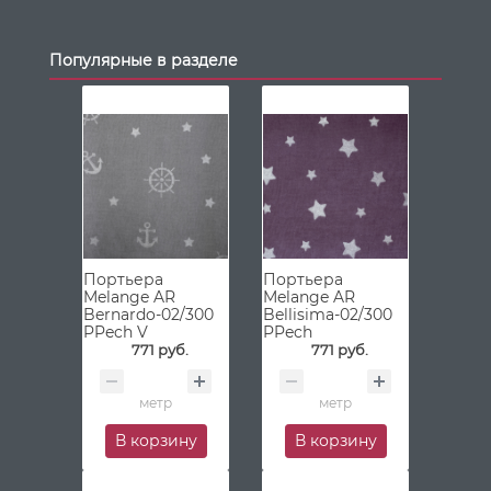
Популярные в разделе
Портьера
Портьера
Melange AR
Melange AR
Bernardo-02/300
Bellisima-02/300
PPech V
PPech
771 руб.
771 руб.
метр
метр
В корзину
В корзину