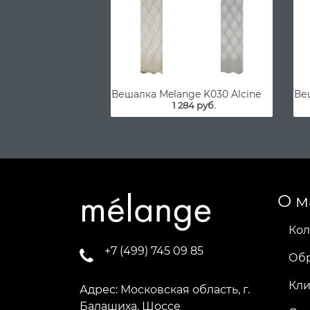
Вешалка Melange K030 Alcine
Веш
1 284 руб.
О м
Кол
+7 (499) 745 09 85
Об
Кл
Адрес: Московская область, г.
Балашиха, Шоссе