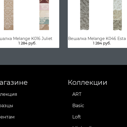
алка Melange K016 Juliet
Вешалка Melange K046 Esta
1 284 руб.
1 284 руб.
агазине
Коллекции
лекция
ART
разцы
Basic
иентам
Loft