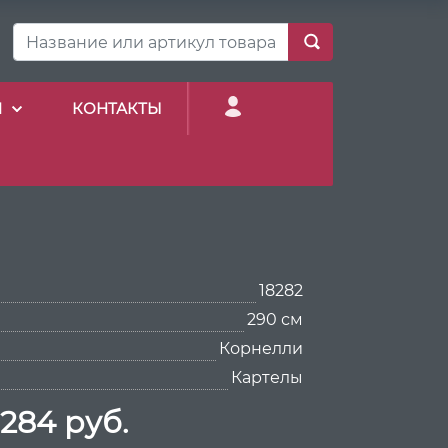
И
КОНТАКТЫ
18282
290 см
Корнелли
Картелы
 284 руб.