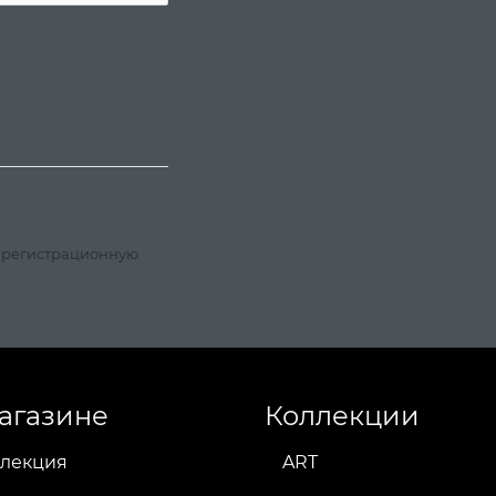
, регистрационную
агазине
Коллекции
лекция
ART