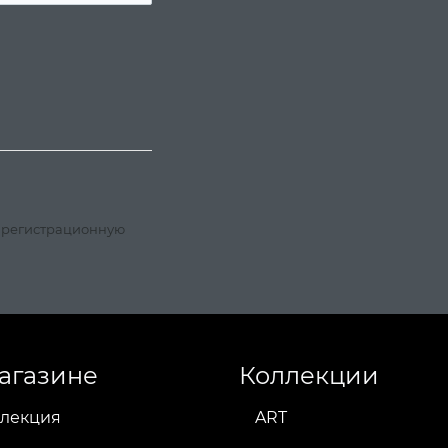
, регистрационную
агазине
Коллекции
лекция
ART