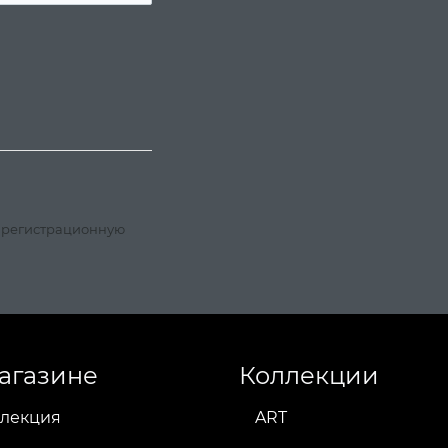
, регистрационную
агазине
Коллекции
лекция
ART