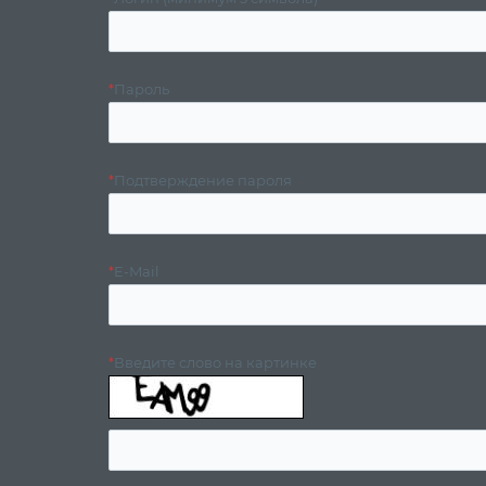
*
Пароль
*
Подтверждение пароля
*
E-Mail
*
Введите слово на картинке