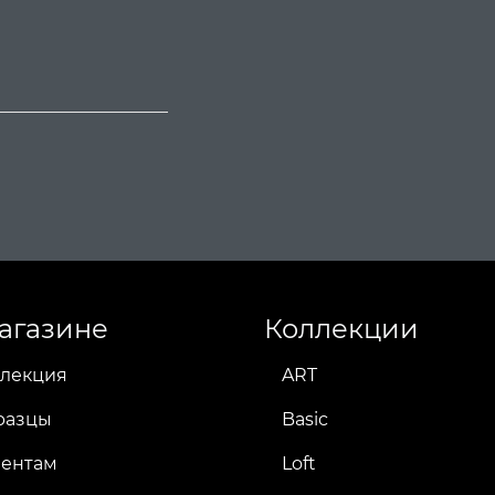
агазине
Коллекции
лекция
ART
разцы
Basic
иентам
Loft