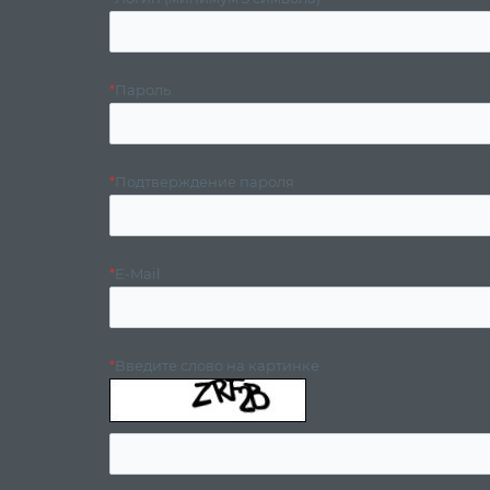
*
Пароль
*
Подтверждение пароля
*
E-Mail
*
Введите слово на картинке