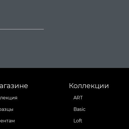
агазине
Коллекции
лекция
ART
разцы
Basic
иентам
Loft