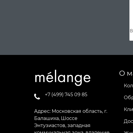
В
О м
Кол
+7 (499) 745 09 85
Об
Кл
Адрес: Московская область, г.
Балашиха, Шоссе
Дос
Энтузиастов, западная
коммунальная зона, владение