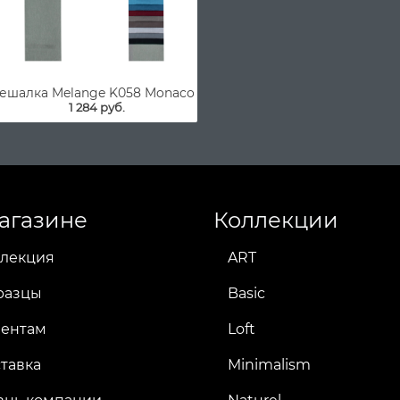
ешалка Melange K058 Monaco
1 284 руб.
агазине
Коллекции
лекция
ART
разцы
Basic
иентам
Loft
тавка
Minimalism